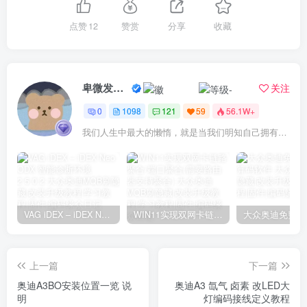
点赞
12
赞赏
分享
收藏
卑微发布员
关注
0
1098
121
59
56.1W+
我们人生中最大的懒惰，就是当我们明知自己拥有作出选择的能力，却不去主动改变而是放任它的生活态度
VAG iDEX – iDEX Neo ODX 智能诊断环境2.5.0.2
WIN11实现双网卡链路聚合/端口聚合(需要路由器支持聚合)
上一篇
下一篇
奥迪A3BO安装位置一览 说
奥迪A3 氙气 卤素 改LED大
明
灯编码接线定义教程