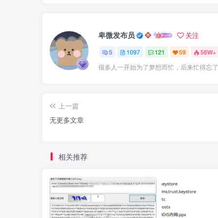
卑微发布员
关注
5
1097
121
59
56W+
很多人一开始为了梦想而忙，后来忙得忘
上一篇
无更多文章
相关推荐