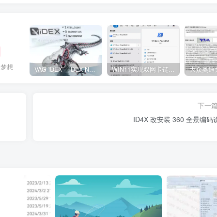
了梦想
VAG iDEX – iDEX Neo ODX 智能诊断环境2.5.0.2
WIN11实现双网卡链路聚合/端口聚合(需要路由器支持聚合)
下一
ID4X 改安装 360 全景编码