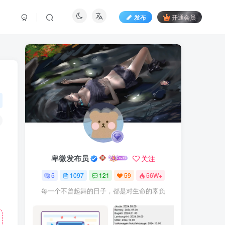
发布
开通会员
卑微发布员
关注
5
1097
121
59
56W+
每一个不曾起舞的日子，都是对生命的辜负