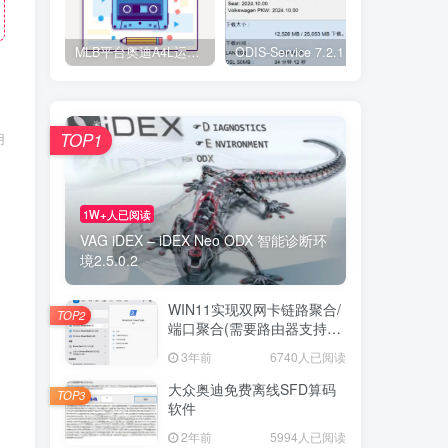
MLB平台奥迪A4L运动布局 仪表 中控屏幕S4开界面
ODIS-Service 7.2.1 Postsetup 4980 (test) 2024年9月29日
TOP1
用
。
1W+人已阅读
VAG iDEX – iDEX Neo ODX 智能诊断环
境2.5.0.2
WIN11实现双网卡链路聚合/
TOP2
端口聚合(需要路由器支持聚
合)
3年前
6740人已阅读
大众奥迪免费离线SFD算码
TOP3
软件
2年前
5994人已阅读