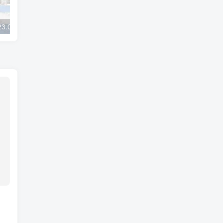
ODIS Service 23.0.1 免登录版 + Activations 安装包
大众工程师ODISE 14.1完美版加数据库