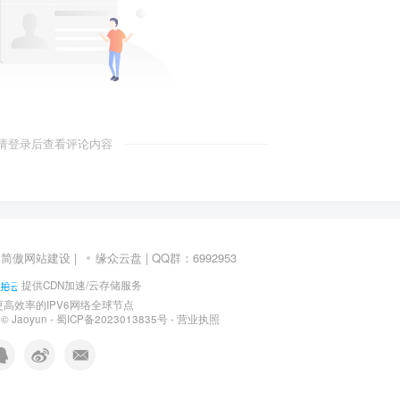
请登录后查看评论内容
：
简傲网站建设
|
缘众云盘
| QQ群：6992953
提供CDN加速/云存储服务
高效率的IPV6网络全球节点
6 ©
Jaoyun
-
蜀ICP备2023013835号
-
营业执照