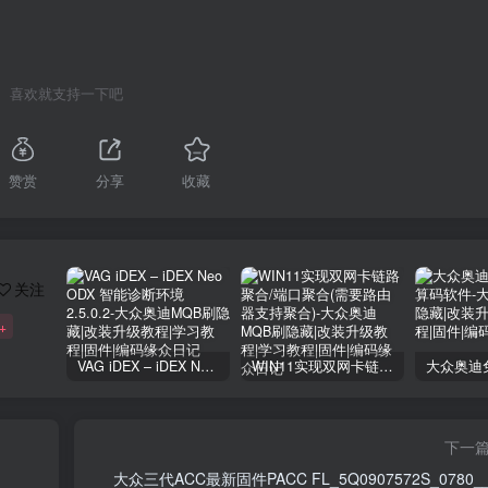
喜欢就支持一下吧
赞赏
分享
收藏
关注
+
VAG iDEX – iDEX Neo ODX 智能诊断环境2.5.0.2
WIN11实现双网卡链路聚合/端口聚合(需要路由器支持聚合)
下一
大众三代ACC最新固件PACC FL_5Q0907572S_0780_