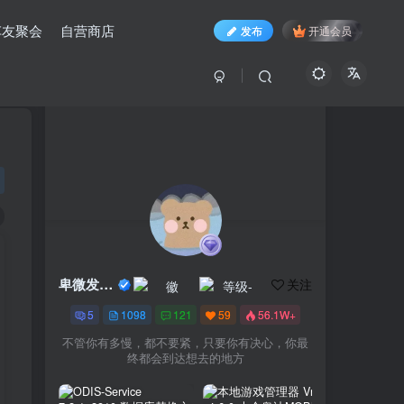
车友聚会
自营商店
发布
开通会员
卑微发布员
关注
5
1098
121
59
56.1W+
不管你有多慢，都不要紧，只要你有决心，你最
终都会到达想去的地方