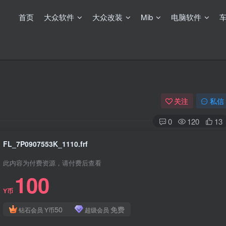
首页
大众软件
大众改装
Mib
电脑软件
关注
私信
0
120
13
FL_7P0907553K_1110.frf
此内容为付费资源，请付费后查看
100
Y币
50
免费
钻石会员
Y币
超级会员