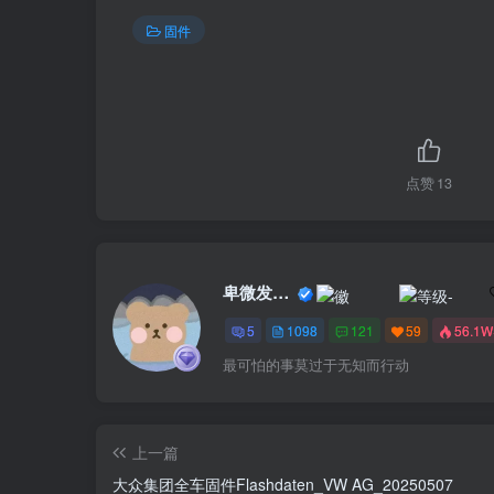
固件
点赞
13
卑微发布员
5
1098
121
59
56.1W
最可怕的事莫过于无知而行动
上一篇
大众集团全车固件Flashdaten_VW AG_20250507