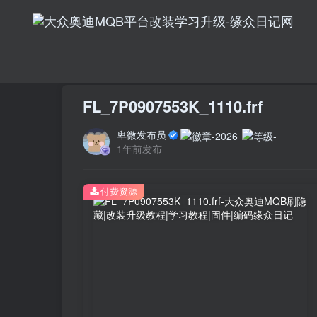
首页
大众改装
固件
正文
FL_7P0907553K_1110.frf
卑微发布员
1年前发布
付费资源