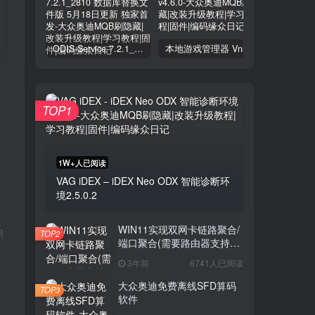
ODIS-Service 7.2.1_2810 数据库替换文件版 5月18日更新 独家首发
本地游戏管理器 Vnite v4.6.0
TOP1
1W+人已阅读
VAG iDEX – iDEX Neo ODX 智能诊断环
境2.5.0.2
WIN11实现双网卡链路聚合/
用
TOP2
端口聚合(需要路由器支持聚
。
合)
3年前
6741人已阅读
大众奥迪免费离线SFD算码
TOP3
软件