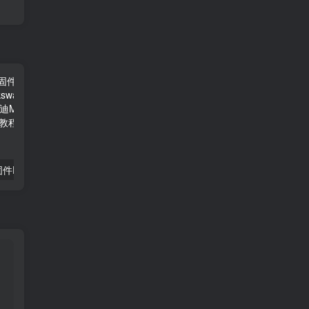
大众集团全车固件Flashdaten_Volkswagen_20230801国内首发
大众集团全车固件Flashdaten_VW AG_20240402