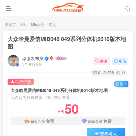
首页
Mib
Mib大众
正文
大众哈曼爱信MIB048 049系列分体机9010版本地
图
卑微发布员
关注
私信
5个月前更新
0
528
11
付费资源
已售 1
大众哈曼爱信MIB048 049系列分体机9010版本地图
此内容为付费资源，请付费后查看
50
Y币
免费
免费
钻石会员
超级会员
登录购买