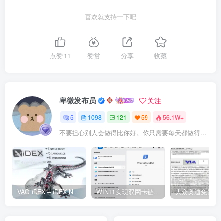
喜欢就支持一下吧
点赞
11
赞赏
分享
收藏
卑微发布员
关注
5
1098
121
59
56.1W+
不要担心别人会做得比你好。你只需要每天都做得比前一天好就可以了
VAG iDEX – iDEX Neo ODX 智能诊断环境2.5.0.2
WIN11实现双网卡链路聚合/端口聚合(需要路由器支持聚合)